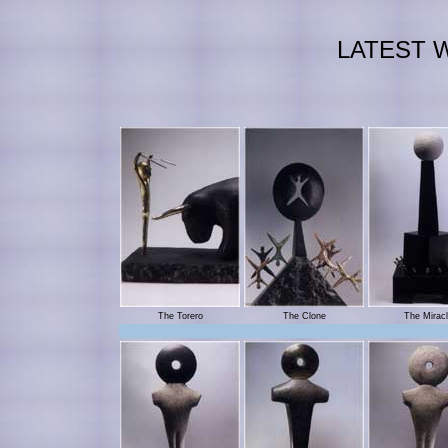
LATEST 
The Torero
The Clone
The Mirac